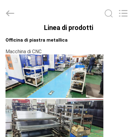
-
2026
UNIQUE
AUTOMATION
LIMITED.
All
Linea di prodotti
Rights
CASA
Reserved.
Officina di piastra metallica
PRODOTTI
Macchina di CNC
CIRCA
NOI
GIRO
DELLA
FABBRICA