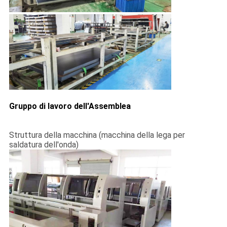
CONTROLLO
DI
QUALITÀ
CONTATTICI
NOTIZIE
Gruppo di lavoro dell'Assemblea
Struttura della macchina (macchina della lega per
RICHIEDA
saldatura dell'onda)
UNA
CITAZIONE
VR