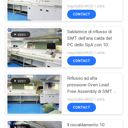
MAPPA
del PC 10 dello SpA
negotiable MOQ:1 unità
DEL
CONTACT
13
SITO
Stampante della
Saldatrice di riflusso di
SMT dell'aria calda del
pasta della lega per
PRIVACY
PC dello SpA con 10
zone di riscaldamento
POLICY
saldatura
negotiable MOQ:1 unità
CONTACT
Riflusso ad alta
15
pressione Oven Lead
Macchina della
Free Assembly di SMT di
8 zone
negotiable MOQ:1 unità
marcatura del laser
CONTACT
del PWB
Il riscaldamento 10