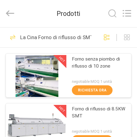
-
2026
UNIQUE
Prodotti
AUTOMATION
LIMITED.
All
Rights
CASA
Reserved.
26
La Cina Forno di riflusso di SMT
Saldatrice di riflusso
PRODOTTI
di SMT
HOT
Forno senza piombo di
riflusso di 10 zone
CIRCA
NOI
negotiable MOQ:1 unità
RICHIESTA ORA
25
GIRO
Saldatrice senza
HOT
Forno di riflusso di 8.5KW
DELLA
SMT
FABBRICA
piombo di riflusso
negotiable MOQ:1 unità