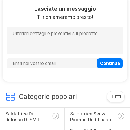
10
Lasciate un messaggio
Ti richiameremo presto!
Pallet del PWB
6
Profilatore termico
di KIC
Categorie popolari
Tutti
Saldatrice Di 
Saldatrice Senza 
Riflusso Di SMT
Piombo Di Riflusso
6