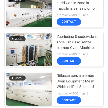
suddivide in zone la
macchina senza piombo
8
della catena di
negotiable MOQ:1 unità
montaggio di SMT del
CONTACT
saldatrice selettivo
forno di riflusso
L'abitudine 8 suddivide in
zone il riflusso senza
piombo Oven Machine
Startup Power 33KW di
negotiable MOQ:1 unità
SMT
CONTACT
51
Scaricatore del
Riflusso senza piombo
Oven Equipment Mesh
caricatore del PWB
Width di IR di 8 zone di rf
800I 450mm
negotiable MOQ:1 unità
CONTACT