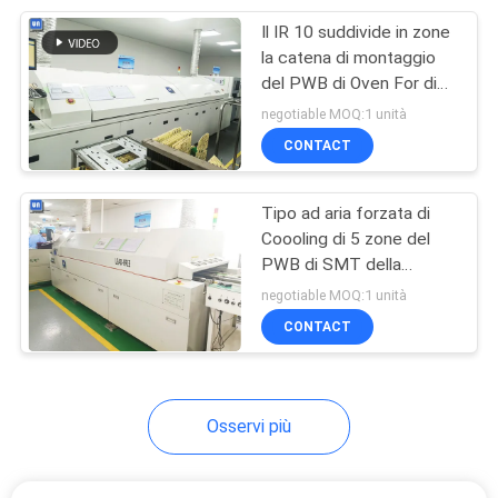
Il IR 10 suddivide in zone
45
la catena di montaggio
Trasportatore del
del PWB di Oven For di
riflusso di SMT
negotiable MOQ:1 unità
PWB
shockless nessun rumore
CONTACT
Tipo ad aria forzata di
Coooling di 5 zone del
PWB di SMT della
41
macchina senza piombo
negotiable MOQ:1 unità
Linea di produzione
di riflusso
CONTACT
di SMT
Osservi più