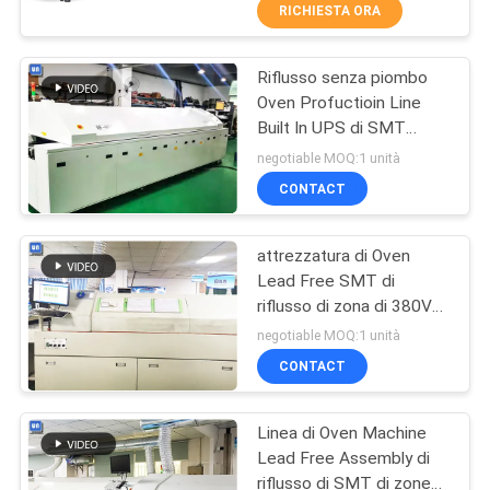
CONTROLLO
RICHIESTA ORA
DI
Riflusso senza piombo
QUALITÀ
45
Oven Profuctioin Line
Built In UPS di SMT
saldatrice dell'onda
CONTATTICI
dell'aria calda
negotiable MOQ:1 unità
CONTACT
NOTIZIE
attrezzatura di Oven
Lead Free SMT di
RICHIEDA
riflusso di zona di 380V
57
UNA
50HZ 220V 60HZ 8
negotiable MOQ:1 unità
Forno di riflusso di
CITAZIONE
CONTACT
SMT
Linea di Oven Machine
VR
Lead Free Assembly di
riflusso di SMT di zone