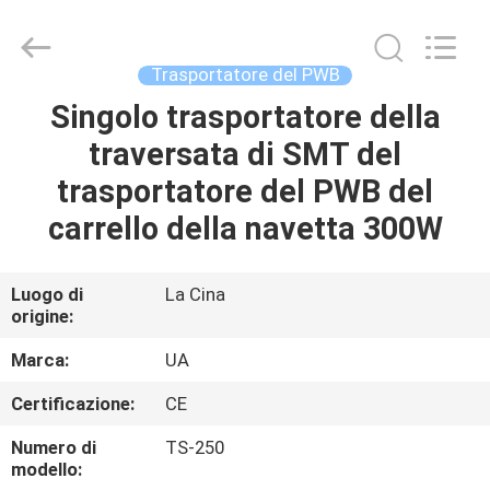
-
2026
UNIQUE
AUTOMATION
LIMITED.
Trasportatore del PWB
All
Rights
Singolo trasportatore della
CASA
Reserved.
traversata di SMT del
PRODOTTI
trasportatore del PWB del
carrello della navetta 300W
CIRCA
NOI
Luogo di
La Cina
origine:
GIRO
Marca:
UA
DELLA
Certificazione:
CE
FABBRICA
Numero di
TS-250
modello: