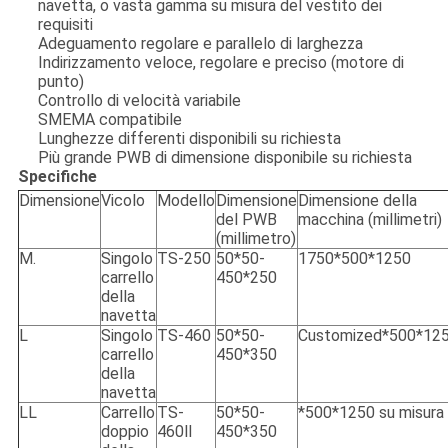
navetta, o vasta gamma su misura del vestito dei
requisiti
Adeguamento regolare e parallelo di larghezza
Indirizzamento veloce, regolare e preciso (motore di
punto)
Controllo di velocità variabile
SMEMA compatibile
Lunghezze differenti disponibili su richiesta
Più grande PWB di dimensione disponibile su richiesta
Specifiche
Dimensione
Vicolo
Modello
Dimensione
Dimensione della
del PWB
macchina (millimetri)
(millimetro)
M.
Singolo
TS-250
50*50-
1750*500*1250
carrello
450*250
della
navetta
L
Singolo
TS-460
50*50-
Customized*500*12
carrello
450*350
della
navetta
LL
Carrello
TS-
50*50-
*500*1250 su misura
doppio
460Ⅱ
450*350