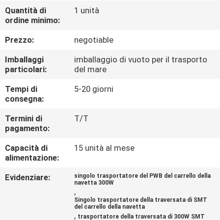
CONTROLLO
Quantità di
1 unità
ordine minimo:
DI
QUALITÀ
Prezzo:
negotiable
Imballaggi
imballaggio di vuoto per il trasporto
CONTATTICI
particolari:
del mare
Tempi di
5-20 giorni
consegna:
NOTIZIE
Termini di
T/T
pagamento:
RICHIEDA
Capacità di
15 unità al mese
UNA
alimentazione:
CITAZIONE
Evidenziare:
singolo trasportatore del PWB del carrello della
navetta 300W
,
VR
Singolo trasportatore della traversata di SMT
del carrello della navetta
,
trasportatore della traversata di 300W SMT