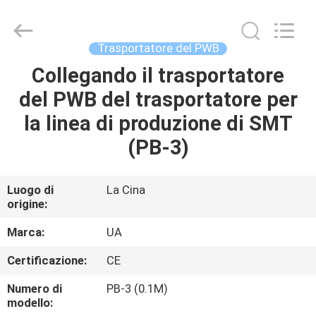
-
2026
UNIQUE
AUTOMATION
LIMITED.
Trasportatore del PWB
All
Rights
Collegando il trasportatore
CASA
Reserved.
del PWB del trasportatore per
PRODOTTI
la linea di produzione di SMT
(PB-3)
CIRCA
NOI
Luogo di
La Cina
origine:
GIRO
Marca:
UA
DELLA
Certificazione:
CE
FABBRICA
Numero di
PB-3 (0.1M)
modello: