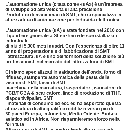
L'automazione unica (citata come «uA») è un'impresa
di sviluppo ad alta velocità di alta precisione
Produttore di macchinari di SMT, che si specializza in
attrezzatura di automazione per industria elettronica.
L'automazione unica (uA) è stata fondata nel 2010 con
il quartiere generale a Shenzhen e le sue istallazioni
industriali
di più di 5.000 metri quadri. Con l'esperienza di oltre 11
anno di progettazione e di fabbricazione di SMT
l'attrezzatura, uA è uno dei fornitori della soluzione più
professionisti nel mercato dell'attrezzatura di SMT.
Ci siamo specializzati in saldatrice dell'onda, forno di
riflusso, stampante automatica della pasta della
visione di SMT, laser di SMT
macchina della marcatura, trasportatori, caricatore di
PCB/PCBA & scaricatore, linee di produzione di THT,
dispositivi/pallet, SMT
i materiali di consumo ed ecc ed ha esportato questa
attrezzatura di alta qualità e redditizia verso più di
30 paesi Europa, in America, Medio Oriente, Sud-est
asiatico ed in Africa. Non risparmieremo sforzo nella
fornitura
Attrezzatura di SMT ai nostri clienti allo scopo «di