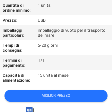
CONTROLLO
Quantità di
1 unità
ordine minimo:
DI
QUALITÀ
Prezzo:
USD
Imballaggi
imballaggio di vuoto per il trasporto
CONTATTICI
particolari:
del mare
Tempi di
5-20 giorni
consegna:
NOTIZIE
Termini di
T/T
pagamento:
RICHIEDA
Capacità di
15 unità al mese
UNA
alimentazione:
CITAZIONE
MIGLIOR PREZZO
VR