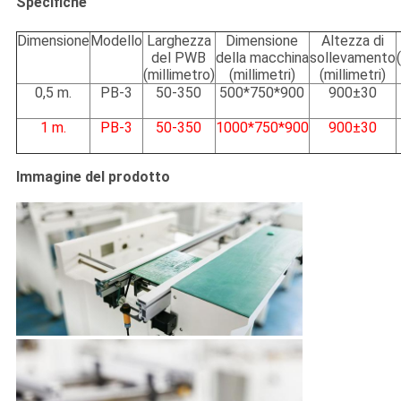
Specifiche
Dimensione
Modello
Larghezza
Dimensione
Altezza di
del PWB
della macchina
sollevamento
(millimetro)
(millimetri
)
(millimetri)
0,5 m.
PB-3
50-350
500*750*900
900±30
1 m.
PB-3
50-350
1000*750*900
900±30
Immagine del prodotto