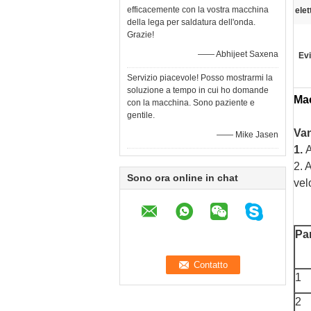
efficacemente con la vostra macchina
elet
della lega per saldatura dell'onda.
Grazie!
—— Abhijeet Saxena
Evi
Servizio piacevole! Posso mostrarmi la
soluzione a tempo in cui ho domande
Mac
con la macchina. Sono paziente e
gentile.
Van
—— Mike Jasen
1.
A
2. 
Sono ora online in chat
vel
Pa
1
2