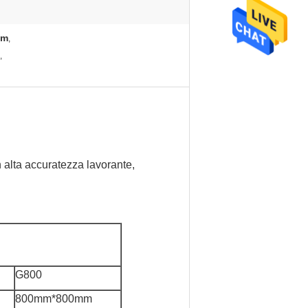
mm
,
,
n alta accuratezza lavorante,
G800
800mm*800mm