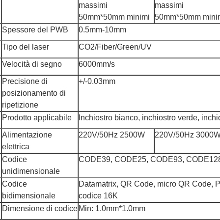
massimi
massimi
50mm*50mm minimi
50mm*50mm mini
Spessore del PWB
0.5mm-10mm
Tipo del laser
CO2/Fiber/Green/UV
Velocità di segno
6000mm/s
Precisione di
+/-0.03mm
posizionamento di
ripetizione
Prodotto applicabile
Inchiostro bianco, inchiostro verde, inchi
Alimentazione
220V/50Hz 2500W
220V/50Hz 3000
elettrica
Codice
CODE39, CODE25, CODE93, CODE128,
unidimensionale
Codice
Datamatrix, QR Code, micro QR Code, P
bidimensionale
codice 16K
Dimensione di codice
Min: 1.0mm*1.0mm