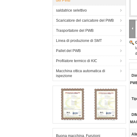
del PWB
saldatrice selettivo
Scaricatore del caricatore del PWB
Trasportatore del PWB
Linea di produzione di SMT
l
Pallet del PWB
Profilatore termico di KIC
Macchina ottica automatica di
Di
ispezione
PW
Tip
DI
MA
Al
Buona macchina. Funzioni