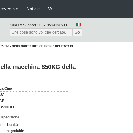
preventivo
Notizie
Vr
Sales & Support：
86-13534290911
Go
850KG della marcatura del laser del PWB di
della macchina 850KG della
La Cina
UA
CE
G510HLL
 spedizione:
mo:
1 unità
negotiable