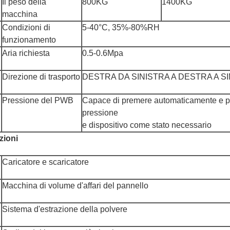
Il peso della
800KG
1400KG
macchina
Condizioni di
5-40°C, 35%-80%RH
funzionamento
Aria richiesta
0.5-0.6Mpa
Direzione di trasporto
DESTRA DA SINISTRA A DESTRA A S
Pressione del PWB
Capace di premere automaticamente e pe
pressione
e dispositivo come stato necessario
zioni
Caricatore e scaricatore
Macchina di volume d'affari del pannello
Sistema d'estrazione della polvere