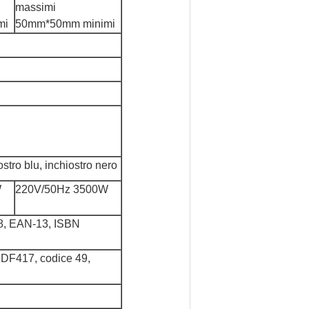
massimi
mi
50mm*50mm minimi
ostro blu, inchiostro nero
W
220V/50Hz 3500W
 EAN-13, ISBN
DF417, codice 49,