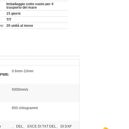
Imballaggio sotto vuoto per il
trasporto del mare
15 giorni
T/T
ne:
20 unità al mese
0.6mm-10mm
 PWB:
5000mm/s
850 chilogrammi
e
、 DEL、 EXCE DI TXT DEL、 DI DXF