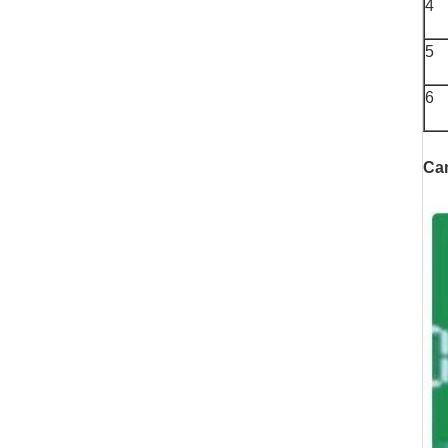
4
5
6
Cam