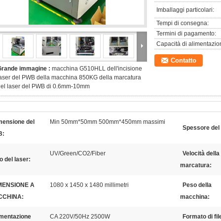
Imballaggi particolari:
Tempi di consegna:
Termini di pagamento:
Capacità di alimentazio
Contatto
Grande immagine :
macchina G510HLL dell'incisione
aser del PWB della macchina 850KG della marcatura
del laser del PWB di 0.6mm-10mm
mensione del
Min 50mm*50mm 500mm*450mm massimi
Spessore del
B:
UV/Green/CO2/Fiber
Velocità della
o del laser:
marcatura:
MENSIONE A
1080 x 1450 x 1480 millimetri
Peso della
CCHINA:
macchina:
imentazione
CA 220V/50Hz 2500W
Formato di fil