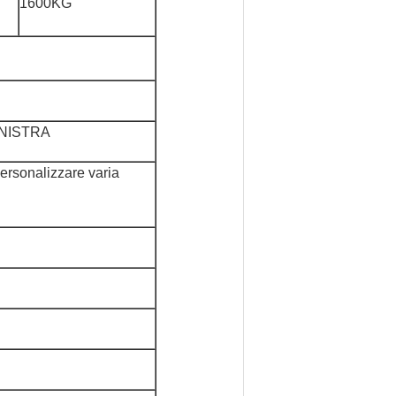
1600KG
INISTRA
rsonalizzare varia