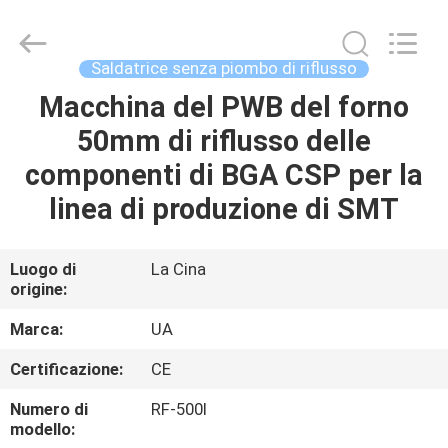
-
2026
UNIQUE
AUTOMATION
LIMITED.
Saldatrice senza piombo di riflusso
All
Rights
Macchina del PWB del forno
CASA
Reserved.
50mm di riflusso delle
PRODOTTI
componenti di BGA CSP per la
linea di produzione di SMT
CIRCA
NOI
Luogo di
La Cina
origine:
GIRO
Marca:
UA
DELLA
Certificazione:
CE
FABBRICA
Numero di
RF-500Ⅰ
modello: