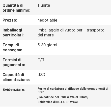
CONTROLLO
Quantità di
1 unità
ordine minimo:
DI
QUALITÀ
Prezzo:
negotiable
Imballaggi
imballaggio di vuoto per il trasporto
CONTATTICI
particolari:
del mare
Tempi di
5-30 giorni
consegna:
NOTIZIE
Termini di
T/T
pagamento:
RICHIEDA
Capacità di
USD
UNA
alimentazione:
CITAZIONE
Evidenziare:
Forno di saldatura di riflusso delle componenti di
CSP
,
,
saldatrice del PWB Wave di 50mm
VR
Saldatrice di BGA CSP Wave