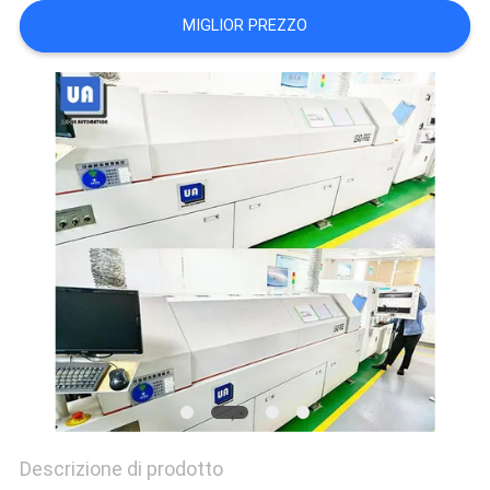
MAPPA
MIGLIOR PREZZO
DEL
SITO
PRIVACY
POLICY
Descrizione di prodotto