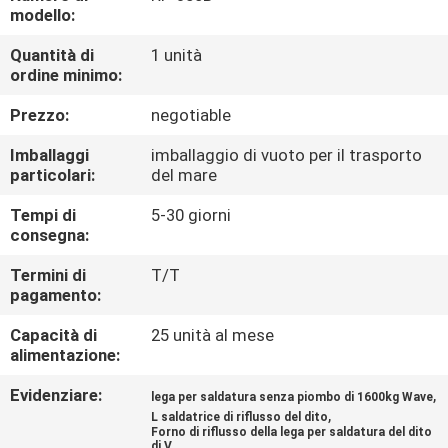
CONTROLLO
modello:
DI
Quantità di
1 unità
ordine minimo:
QUALITÀ
Prezzo:
negotiable
CONTATTICI
Imballaggi
imballaggio di vuoto per il trasporto
particolari:
del mare
NOTIZIE
Tempi di
5-30 giorni
consegna:
RICHIEDA
Termini di
T/T
pagamento:
UNA
Capacità di
25 unità al mese
CITAZIONE
alimentazione:
Evidenziare:
,
lega per saldatura senza piombo di 1600kg Wave
VR
,
L saldatrice di riflusso del dito
Forno di riflusso della lega per saldatura del dito
di V