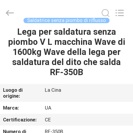
-
2026
UNIQUE
AUTOMATION
LIMITED.
Saldatrice senza piombo di riflusso
All
Rights
Lega per saldatura senza
CASA
Reserved.
piombo V L macchina Wave di
PRODOTTI
1600kg Wave della lega per
saldatura del dito che salda
CIRCA
RF-350B
NOI
Luogo di
La Cina
origine:
GIRO
DELLA
Marca:
UA
FABBRICA
Certificazione:
CE
Numero di
RF-350B