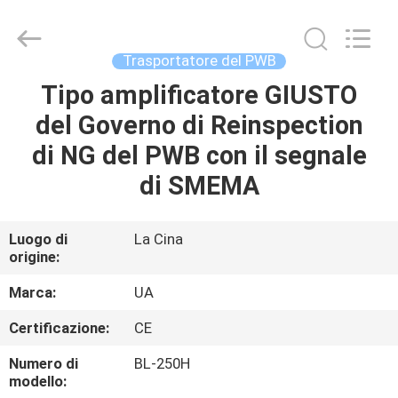
-
2026
UNIQUE
AUTOMATION
LIMITED.
Trasportatore del PWB
All
Rights
Tipo amplificatore GIUSTO
CASA
Reserved.
del Governo di Reinspection
PRODOTTI
di NG del PWB con il segnale
di SMEMA
CIRCA
NOI
Luogo di
La Cina
origine:
GIRO
Marca:
UA
DELLA
Certificazione:
CE
FABBRICA
Numero di
BL-250H
modello: