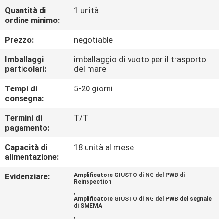
CONTROLLO
Quantità di
1 unità
ordine minimo:
DI
QUALITÀ
Prezzo:
negotiable
Imballaggi
imballaggio di vuoto per il trasporto
CONTATTICI
particolari:
del mare
Tempi di
5-20 giorni
consegna:
NOTIZIE
Termini di
T/T
pagamento:
RICHIEDA
Capacità di
18 unità al mese
UNA
alimentazione:
CITAZIONE
Evidenziare:
Amplificatore GIUSTO di NG del PWB di
Reinspection
,
VR
Amplificatore GIUSTO di NG del PWB del segnale
di SMEMA
,