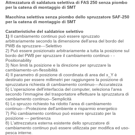
Attrezzatura di saldatura selettiva di FAS 250 senza piombo
per la catena di montaggio di SMT
Macchina selettiva senza piombo dello spruzzatore SAF-250
per la catena di montaggio di SMT
Caratteristiche del saldatrice selettivo
1)
Il cambiamento continuo può essere spruzzato
arbitrariamente secondo la dimensione dell'area del bordo del
PWB da spruzzare---Selettivo
2) Può essere posizionato arbitrariamente a tutta la posizione sul
bordo del PWB per spruzzare il cambiamento continuo - -
Positionability
3) Non limiti la posizione e la direzione per spruzzare la
cambiamento-un-flessibilità
4) Il parametro di posizione di coordinata di area del x_Y è
destinato per essere millimetri per raggiungere la posizione di
spruzzatura richiesta di cambiamento continuo---Accuratezza
5) L'operazione dell'interfaccia del computer, seleziona l'area
secondo l'immagine del trasportatore effettuare la spruzzatura di
cambiamento continuo--Semplicità
6) Lo spruzzo richiesto ha ridotto l'area di cambiamento
continuo---Protezione dell'ambiente e risparmio energetico
7) Più cambiamento continuo può essere spruzzato per la
posizione --- pertinenza
8) L'attrezzatura esterna esistente dello spruzzatore di
cambiamento continuo può essere utilizzata per modifica ed uso-
pesca interne.