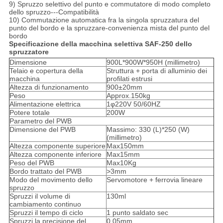
9) Spruzzo selettivo del punto e commutatore di modo completo
dello spruzzo---Compatibilità
10) Commutazione automatica fra la singola spruzzatura del
punto del bordo e la spruzzare-convenienza mista del punto del
bordo
Specificazione della macchina selettiva SAF-250 dello
spruzzatore
Dimensione
900L*900W*950H (millimetro)
Telaio e copertura della
Struttura + porta di alluminio dei
macchina
profilati estrusi
Altezza di funzionamento
900±20mm
Peso
Approx.150kg
Alimentazione elettrica
1φ220V 50/60HZ
Potere totale
200W
Parametro del PWB
Dimensione del PWB
Massimo: 330 (L)*250 (W)
(millimetro)
Altezza componente superiore
Max150mm
Altezza componente inferiore
Max15mm
Peso del PWB
Max10Kg
Bordo trattato del PWB
>3mm
Modo del movimento dello
Servomotore + ferrovia lineare
spruzzo
Spruzzi il volume di
130ml
cambiamento continuo
Spruzzi il tempo di ciclo
1 punto saldato sec
Spruzzi la precisione del
0.05mm