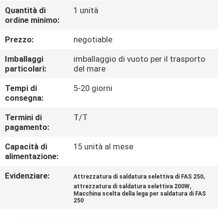
CONTROLLO
Quantità di
1 unità
ordine minimo:
DI
QUALITÀ
Prezzo:
negotiable
Imballaggi
imballaggio di vuoto per il trasporto
CONTATTICI
particolari:
del mare
Tempi di
5-20 giorni
consegna:
NOTIZIE
Termini di
T/T
pagamento:
RICHIEDA
Capacità di
15 unità al mese
UNA
alimentazione:
CITAZIONE
Evidenziare:
,
Attrezzatura di saldatura selettiva di FAS 250
,
attrezzatura di saldatura selettiva 200W
VR
Macchina scelta della lega per saldatura di FAS
250