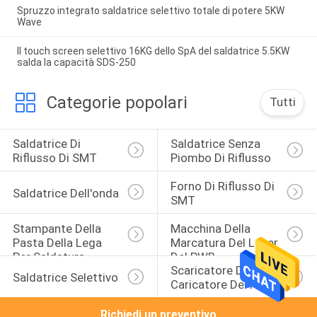
Spruzzo integrato saldatrice selettivo totale di potere 5KW
Wave
Il touch screen selettivo 16KG dello SpA del saldatrice 5.5KW
salda la capacità SDS-250
Categorie popolari
Tutti
Saldatrice Di 
Saldatrice Senza 
Riflusso Di SMT
Piombo Di Riflusso
Forno Di Riflusso Di 
Saldatrice Dell'onda
SMT
Stampante Della 
Macchina Della 
Pasta Della Lega 
Marcatura Del Laser 
Per Saldatura
Del PWB
Scaricatore Del 
Saldatrice Selettivo
Caricatore Del PWB
Richiedi un preventivo