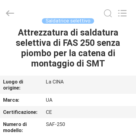
-
2026
UNIQUE
AUTOMATION
LIMITED.
Saldatrice selettivo
All
Rights
Attrezzatura di saldatura
CASA
Reserved.
selettiva di FAS 250 senza
PRODOTTI
piombo per la catena di
montaggio di SMT
CIRCA
NOI
Luogo di
La CINA
origine:
GIRO
Marca:
UA
DELLA
Certificazione:
CE
FABBRICA
Numero di
SAF-250
modello: