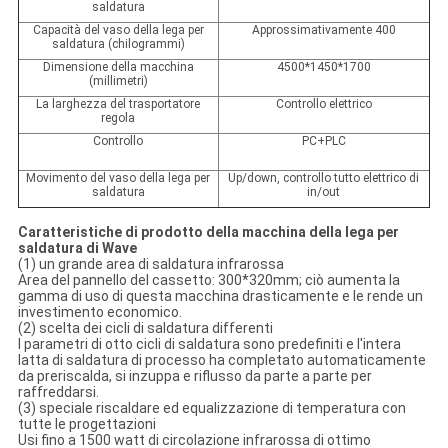
saldatura
Capacità del vaso della lega per
Approssimativamente 400
saldatura (chilogrammi)
Dimensione della macchina
4500*1450*1700
(millimetri)
La larghezza del trasportatore
Controllo elettrico
regola
Controllo
PC+PLC
Movimento del vaso della lega per
Up/down, controllo tutto elettrico di
saldatura
in/out
Caratteristiche di prodotto della macchina della lega per
saldatura di Wave
(1) un grande area di saldatura infrarossa
Area del pannello del cassetto: 300*320mm; ciò aumenta la
gamma di uso di questa macchina drasticamente e le rende un
investimento economico.
(2) scelta dei cicli di saldatura differenti
I parametri di otto cicli di saldatura sono predefiniti e l'intera
latta di saldatura di processo ha completato automaticamente
da preriscalda, si inzuppa e riflusso da parte a parte per
raffreddarsi.
(3) speciale riscaldare ed equalizzazione di temperatura con
tutte le progettazioni
Usi fino a 1500 watt di circolazione infrarossa di ottimo