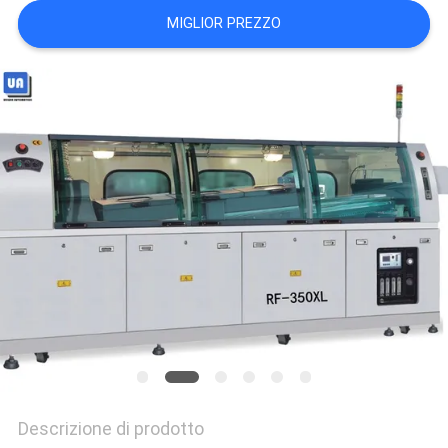
MAPPA
MIGLIOR PREZZO
DEL
SITO
PRIVACY
POLICY
Descrizione di prodotto