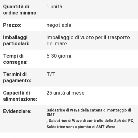
CONTROLLO
Quantità di
1 unità
ordine minimo:
DI
QUALITÀ
Prezzo:
negotiable
Imballaggi
imballaggio di vuoto per il trasporto
CONTATTICI
particolari:
del mare
Tempi di
5-30 giorni
consegna:
NOTIZIE
Termini di
T/T
pagamento:
RICHIEDA
Capacità di
25 unità al mese
UNA
alimentazione:
CITAZIONE
Evidenziare:
Saldatrice di Wave della catena di montaggio di
SMT
,
,
Saldatrice di Wave di controllo dello SpA del PC
VR
Saldatrice senza piombo di SMT Wave