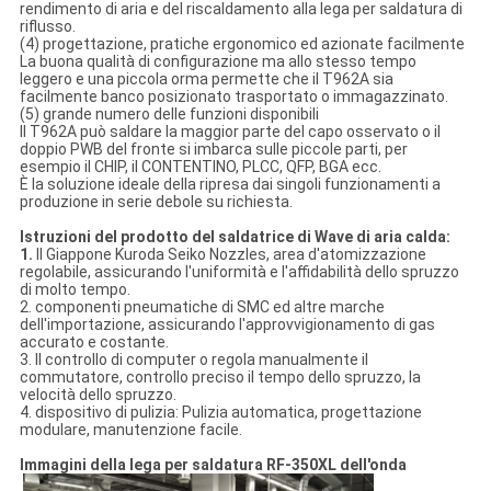
rendimento di aria e del riscaldamento alla lega per saldatura di
riflusso.
(4) progettazione, pratiche ergonomico ed azionate facilmente
La buona qualità di configurazione ma allo stesso tempo
leggero e una piccola orma permette che il T962A sia
facilmente banco posizionato trasportato o immagazzinato.
(5) grande numero delle funzioni disponibili
Il T962A può saldare la maggior parte del capo osservato o il
doppio PWB del fronte si imbarca sulle piccole parti, per
esempio il CHIP, il CONTENTINO, PLCC, QFP, BGA ecc.
È la soluzione ideale della ripresa dai singoli funzionamenti a
produzione in serie debole su richiesta.
Istruzioni del prodotto del saldatrice di Wave di aria calda:
1.
Il Giappone Kuroda Seiko Nozzles, area d'atomizzazione
regolabile, assicurando l'uniformità e l'affidabilità dello spruzzo
di molto tempo.
2. componenti pneumatiche di SMC ed altre marche
dell'importazione, assicurando l'approvvigionamento di gas
accurato e costante.
3. Il controllo di computer o regola manualmente il
commutatore, controllo preciso il tempo dello spruzzo, la
velocità dello spruzzo.
4. dispositivo di pulizia: Pulizia automatica, progettazione
modulare, manutenzione facile.
Immagini della lega per saldatura RF-350XL dell'onda