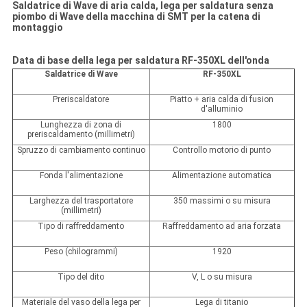
Saldatrice di Wave di aria calda, lega per saldatura senza
piombo di Wave della macchina di SMT per la catena di
montaggio
Data di base della lega per saldatura RF-350XL dell'onda
Saldatrice di Wave
RF-350XL
Preriscaldatore
Piatto + aria calda di fusion
d'alluminio
Lunghezza di zona di
1800
preriscaldamento (millimetri)
Spruzzo di cambiamento continuo
Controllo motorio di punto
Fonda l'alimentazione
Alimentazione automatica
Larghezza del trasportatore
350 massimi o su misura
(millimetri)
Tipo di raffreddamento
Raffreddamento ad aria forzata
Peso (chilogrammi)
1920
Tipo del dito
V, L o su misura
Materiale del vaso della lega per
Lega di titanio