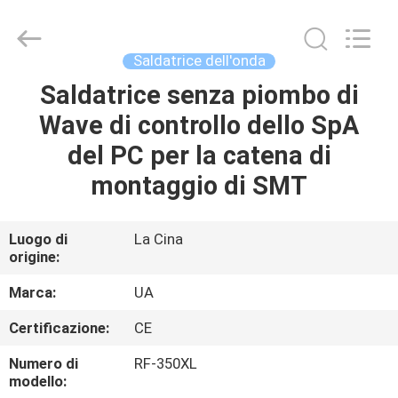
-
2026
UNIQUE
AUTOMATION
LIMITED.
Saldatrice dell'onda
All
Rights
Saldatrice senza piombo di
CASA
Reserved.
Wave di controllo dello SpA
PRODOTTI
del PC per la catena di
montaggio di SMT
CIRCA
NOI
Luogo di
La Cina
origine:
GIRO
Marca:
UA
DELLA
Certificazione:
CE
FABBRICA
Numero di
RF-350XL
modello: