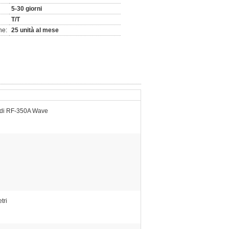
5-30 giorni
T/T
ne:
25 unità al mese
 di RF-350A Wave
tri