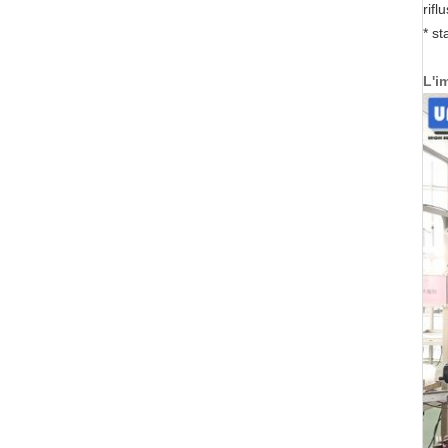
rifl
* st
L'i