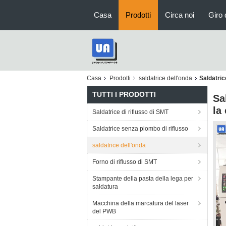
Casa
Prodotti
Circa noi
Giro 
Casa
Prodotti
saldatrice dell'onda
Saldatri
TUTTI I PRODOTTI
Sa
la
Saldatrice di riflusso di SMT
Saldatrice senza piombo di riflusso
saldatrice dell'onda
Forno di riflusso di SMT
Stampante della pasta della lega per
saldatura
Macchina della marcatura del laser
del PWB