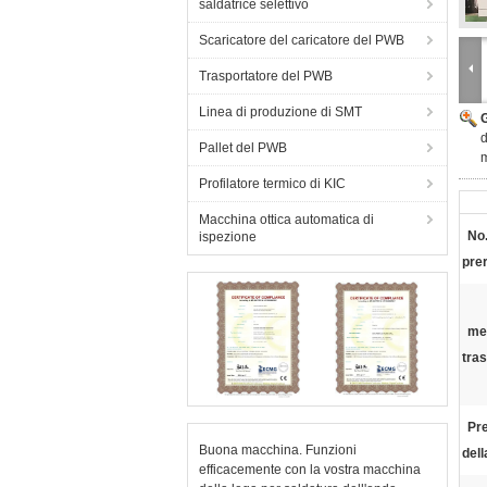
saldatrice selettivo
Scaricatore del caricatore del PWB
Trasportatore del PWB
Linea di produzione di SMT
d
Pallet del PWB
Profilatore termico di KIC
Macchina ottica automatica di
No.
ispezione
pre
me
tra
Pr
Buona macchina. Funzioni
dell
efficacemente con la vostra macchina