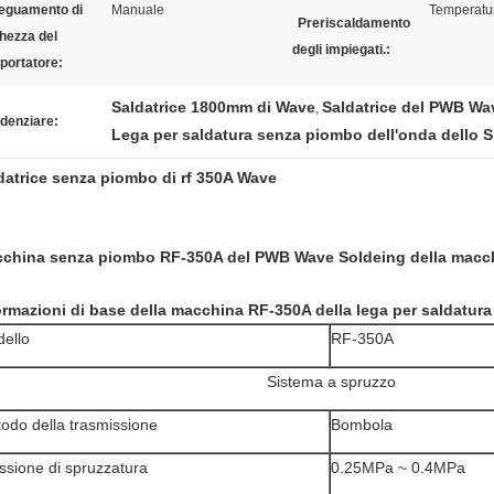
eguamento di
Manuale
Temperatu
Preriscaldamento
ghezza del
degli impiegati.:
portatore:
Saldatrice 1800mm di Wave
Saldatrice del PWB Wa
,
denziare:
Lega per saldatura senza piombo dell'onda dello 
datrice senza piombo di rf 350A Wave
china senza piombo RF-350A del PWB Wave Soldeing della macchi
ormazioni di base della macchina RF-350A della lega per saldatura
ello
RF-350A
Sistema a spruzzo
odo della trasmissione
Bombola
ssione di spruzzatura
0.25MPa ~ 0.4MPa