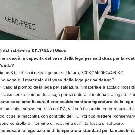
 del saldatrice RF-350A di Wave
Che cosa è la capacità del vaso della lega per saldatura per la vos
l'onda?
iamo 3 tipi di vasi della lega per saldatura, 300KG/400KG/450KG
Che cosa è il materiale del vaso della lega per saldatura?
il vaso al piombo della lega per saldatura, il materiale è acciaio inossid
il vaso senza piombo della lega per saldatura, il materiale è lega di tita
Come possiamo fissare il preriscaldamento/temperatura della lega 
a macchina senza controllo del PC, voi può fissare la temperatura ed alt
rollo; se la macchina con controllo del PC, voi può mettere, conservarvi
ono controllare il termine di macchina sull'interfaccia di software.
Che cosa è la regolazione di temperatura standard per la macchina 