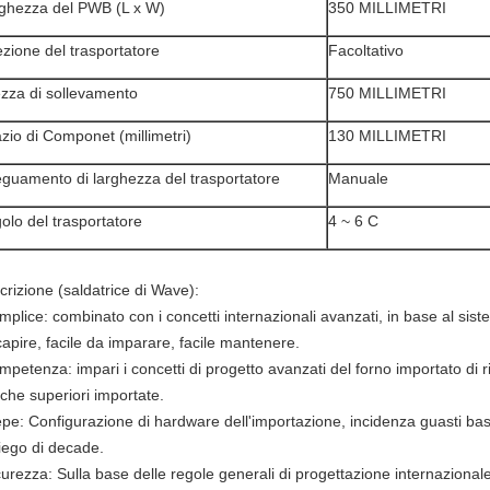
ghezza del PWB (L x W)
350 MILLIMETRI
ezione del trasportatore
Facoltativo
ezza di sollevamento
750 MILLIMETRI
zio di Componet (millimetri)
130 MILLIMETRI
guamento di larghezza del trasportatore
Manuale
olo del trasportatore
4 ~ 6 C
crizione (saldatrice di Wave):
mplice: combinato con i concetti internazionali avanzati, in base al sist
apire, facile da imparare, facile mantenere.
mpetenza: impari i concetti di progetto avanzati del forno importato di
che superiori importate.
iepe: Configurazione di hardware dell'importazione, incidenza guasti ba
iego di decade.
curezza: Sulla base delle regole generali di progettazione internazionale