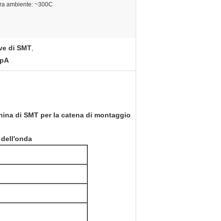
ra ambiente: ~300C
ve di SMT
,
SpA
na di SMT per la catena di montaggio
 dell'onda