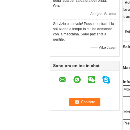
della lega per saldatura dell'onda.
Ad
Grazie!
lar
—— Abhijeet Saxena
tras
Servizio piacevole! Posso mostrarmi la
soluzione a tempo in cui ho domande
Evi
con la macchina. Sono paziente e
gentile.
Sal
—— Mike Jasen
Sono ora online in chat
Mac
Inf
Mod
Met
Pre