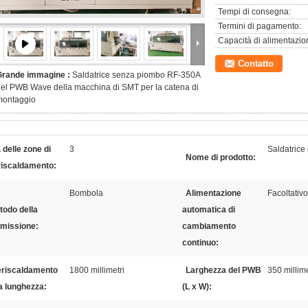
Tempi di consegna:
Termini di pagamento:
Capacità di alimentazio
Contatto
Grande immagine :
Saldatrice senza piombo RF-350A
el PWB Wave della macchina di SMT per la catena di
montaggio
 delle zone di
3
Saldatrice
Nome di prodotto:
riscaldamento:
Bombola
Alimentazione
Facoltativo
todo della
automatica di
smissione:
cambiamento
continuo:
eriscaldamento
1800 millimetri
Larghezza del PWB
350 millime
a lunghezza:
(L x W):