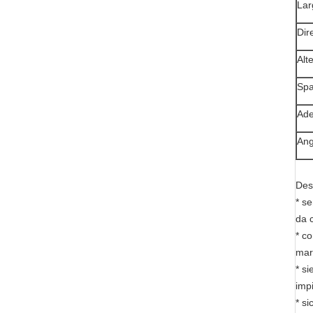
Lar
Dir
Alt
Spa
Ade
Ang
Des
* se
da c
* co
mar
* s
imp
* si