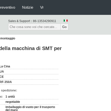
preventivo
Notizie
Vr
Sales & Support：
86-13534290911
Go
i montaggio
della macchina di SMT per
La Cina
UA
CE
RF-350A
 spedizione:
mo:
1 unità
negotiable
imballaggio di vuoto per il trasporto
del mare