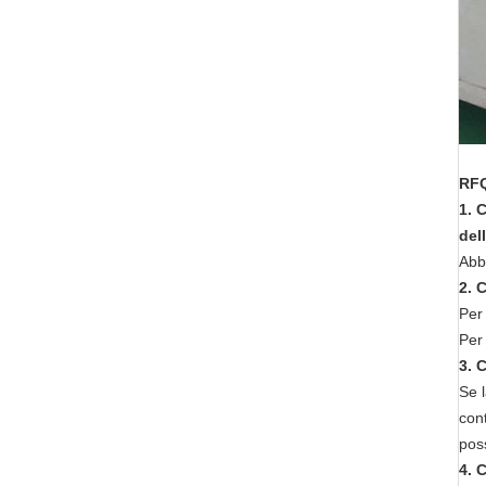
RFQ
1. 
del
Abb
2. 
Per 
Per 
3. 
Se l
cont
poss
4. 