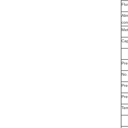
Flu
Ali
con
Met
Cap
Pre
No.
Pre
Pre
Tem