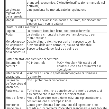
standard, economico. C'è inoltre lubrificazione manuale nel
software)
Larghezza-
L'indipendente ha motorizzato la regolazione
regolazione
della ferrovia
Maglia
maglia di acciaio inossidabile di 500mm, funzionamenti
sincronizzati con la catena
Struttura della macchina
Pagina
La struttura è saldata bene, costante e durevole.
Porta
La struttura smontabile, fornisce l'ampio spazio per
manutenzione.
Metodo aperto
Doppio cilindro elettrico per aprire il cappuccio, con la
del cappuccio
funzione della auto-serratura, sicuro ed affidabile.
Metodo aperto
Supporto fatto da sé, facile da pulire su
della copertura
Parti e prestazione elettriche di controllo
Sistema di
PC industriale
PLC+ Modular+PID, stabile ed
controllo
affidabile, con alta accuratezza di
ripetizione
Interfaccia di
Windows 10 con lo spostamento inglese di Chinese&
operazione
facilmente.
Sicurezza
Con il protettore di dispersione
dell'operatore di
Machine&
Parte elettrica
Tutte le parti elettriche sono importate, molto durevole, si
assicurano che la macchina funzioni stabile.
Modo di lavoro
Modo di lavoro tre: operazione, edizione e presentazione,
con la funzione di stampa in linea
Monitor in
Generi giornalmente l'annotazione dell'operazione, se
tempo reale
accade alcuni problemi, l'operatore responsabile sarà trovato