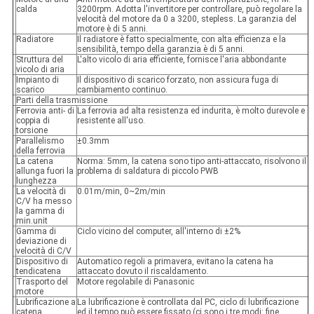
calda
3200rpm. Adotta l'invertitore per controllare, può regolare la
velocità del motore da 0 a 3200, stepless. La garanzia del
motore è di 5 anni.
Radiatore
Il radiatore è fatto specialmente, con alta efficienza e la
sensibilità, tempo della garanzia è di 5 anni.
Struttura del
L'alto vicolo di aria efficiente, fornisce l'aria abbondante
vicolo di aria
Impianto di
Il dispositivo di scarico forzato, non assicura fuga di
scarico
cambiamento continuo.
Parti della trasmissione
Ferrovia anti- di
La ferrovia ad alta resistenza ed indurita, è molto durevole e
coppia di
resistente all'uso.
torsione
Parallelismo
±0.3mm
della ferrovia
La catena
Norma: 5mm, la catena sono tipo anti-attaccato, risolvono il
allunga fuori la
problema di saldatura di piccolo PWB
lunghezza
La velocità di
0.01m/min, 0~2m/min
C/V ha messo
la gamma di
min.unit
Gamma di
Ciclo vicino del computer, all'interno di ±2%
deviazione di
velocità di C/V
Dispositivo di
Automatico regoli a primavera, evitano la catena ha
tendicatena
attaccato dovuto il riscaldamento.
Trasporto del
Motore regolabile di Panasonic
motore
Lubrificazione a
La lubrificazione è controllata dal PC, ciclo di lubrificazione
catena
ed il tempo può essere fissato (ci sono i tre modi: fine,