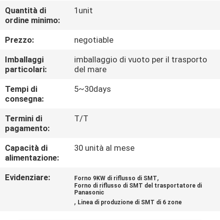
CONTROLLO
Quantità di
1unit
ordine minimo:
DI
QUALITÀ
Prezzo:
negotiable
Imballaggi
imballaggio di vuoto per il trasporto
CONTATTICI
particolari:
del mare
Tempi di
5~30days
consegna:
NOTIZIE
Termini di
T/T
pagamento:
RICHIEDA
Capacità di
30 unità al mese
UNA
alimentazione:
CITAZIONE
Evidenziare:
,
Forno 9KW di riflusso di SMT
Forno di riflusso di SMT del trasportatore di
Panasonic
VR
,
Linea di produzione di SMT di 6 zone