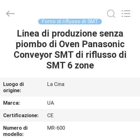
-
2026
UNIQUE
AUTOMATION
LIMITED.
Forno di riflusso di SMT
All
Rights
Linea di produzione senza
CASA
Reserved.
piombo di Oven Panasonic
PRODOTTI
Conveyor SMT di riflusso di
SMT 6 zone
CIRCA
NOI
Luogo di
La Cina
origine:
GIRO
Marca:
UA
DELLA
Certificazione:
CE
FABBRICA
Numero di
MR-600
modello: