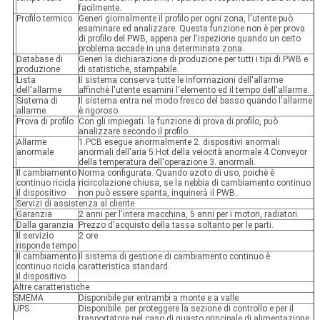
facilmente.
Profilo termico
Generi giornalmente il profilo per ogni zona, l'utente può
esaminare ed analizzare. Questa funzione non è per prova
di profilo del PWB, appena per l'ispezione quando un certo
problema accade in una determinata zona.
Database di
Generi la dichiarazione di produzione per tutti i tipi di PWB e
produzione
di statistiche, stampabile.
Lista
Il sistema conserva tutte le informazioni dell'allarme
dell'allarme
affinchè l'utente esamini l'elemento ed il tempo dell'allarme.
Sistema di
Il sistema entra nel modo fresco del basso quando l'allarme
allarme
è rigoroso.
Prova di profilo
Con gli impiegati. la funzione di prova di profilo, può
analizzare secondo il profilo.
Allarme
1.PCB esegue anormalmente 2. dispositivi anormali
anormale
anormali dell'aria 5.Hot della velocità anormale 4.Conveyor
della temperatura dell'operazione 3. anormali.
Il cambiamento
Norma configurata. Quando azoto di uso, poichè è
continuo ricicla
ricircolazione chiusa, se la nebbia di cambiamento continuo
il dispositivo
non può essere spanta, inquinerà il PWB.
Servizi di assistenza al cliente
Garanzia
2 anni per l'intera macchina, 5 anni per i motori, radiatori.
Dalla garanzia
Prezzo d'acquisto della tassa soltanto per le parti.
Il servizio
2 ore
risponde tempo
Il cambiamento
Il sistema di gestione di cambiamento continuo è
continuo ricicla
caratteristica standard.
il dispositivo
Altre caratteristiche
SMEMA
Disponibile per entrambi a monte e a valle
UPS
Disponibile. per proteggere la sezione di controllo e per il
trasportatore nel caso di guasto principale di alimentazione