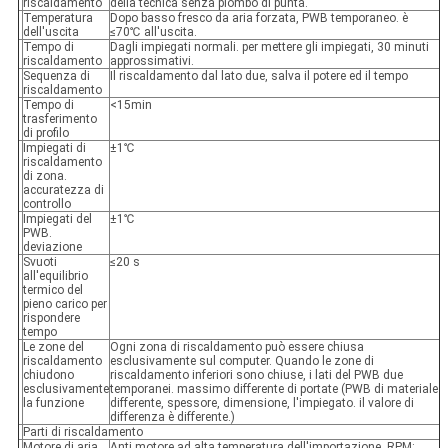
riscaldamento
della tecnica senza piombo di punta.
Temperatura
Dopo basso fresco da aria forzata, PWB temporaneo. è
dell'uscita
≤70℃ all'uscita.
Tempo di
Dagli impiegati normali. per mettere gli impiegati, 30 minuti
riscaldamento
approssimativi.
Sequenza di
Il riscaldamento dal lato due, salva il potere ed il tempo
riscaldamento
Tempo di
<15min
trasferimento
di profilo
Impiegati di
±1℃
riscaldamento
di zona.
accuratezza di
controllo
Impiegati del
±1℃
PWB.
deviazione
Svuoti
≤20 s
all'equilibrio
termico del
pieno carico per
rispondere
tempo
Le zone del
Ogni zona di riscaldamento può essere chiusa
riscaldamento
esclusivamente sul computer. Quando le zone di
chiudono
riscaldamento inferiori sono chiuse, i lati del PWB due
esclusivamente
temporanei. massimo differente di portate (PWB di materiale
la funzione
differente, spessore, dimensione, l'impiegato. il valore di
differenza è differente.)
Parti di riscaldamento
Motore di aria
Anti motore ad alta temperatura dell'importazione, RPM: