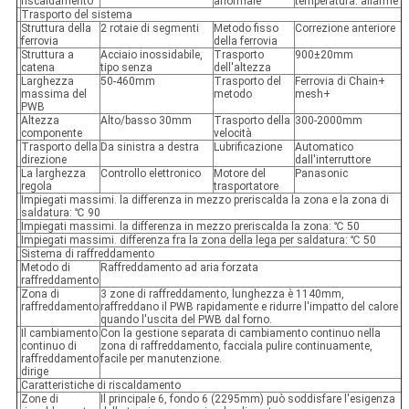
riscaldamento
anormale
temperatura. allarme
Trasporto del sistema
Struttura della
2 rotaie di segmenti
Metodo fisso
Correzione anteriore
ferrovia
della ferrovia
Struttura a
Acciaio inossidabile,
Trasporto
900±20mm
catena
tipo senza
dell'altezza
Larghezza
50-460mm
Trasporto del
Ferrovia di Chain+
massima del
metodo
mesh+
PWB
Altezza
Alto/basso 30mm
Trasporto della
300-2000mm
componente
velocità
Trasporto della
Da sinistra a destra
Lubrificazione
Automatico
direzione
dall'interruttore
La larghezza
Controllo elettronico
Motore del
Panasonic
regola
trasportatore
Impiegati massimi. la differenza in mezzo preriscalda la zona e la zona di
saldatura: ℃ 90
Impiegati massimi. la differenza in mezzo preriscalda la zona: ℃ 50
Impiegati massimi. differenza fra la zona della lega per saldatura: ℃ 50
Sistema di raffreddamento
Metodo di
Raffreddamento ad aria forzata
raffreddamento
Zona di
3 zone di raffreddamento, lunghezza è 1140mm,
raffreddamento
raffreddano il PWB rapidamente e ridurre l'impatto del calore
quando l'uscita del PWB dal forno.
Il cambiamento
Con la gestione separata di cambiamento continuo nella
continuo di
zona di raffreddamento, facciala pulire continuamente,
raffreddamento
facile per manutenzione.
dirige
Caratteristiche di riscaldamento
Zone di
Il principale 6, fondo 6 (2295mm) può soddisfare l'esigenza