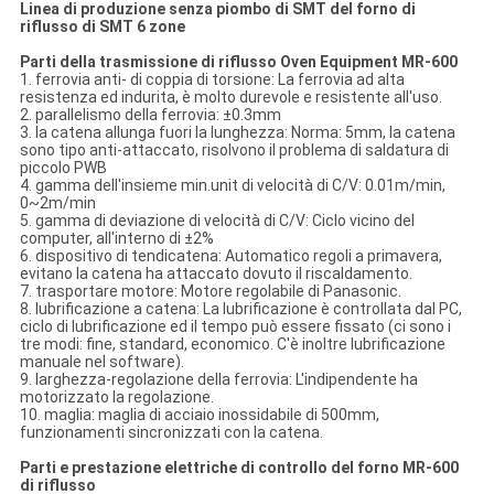
Linea di produzione senza piombo di SMT del forno di
riflusso di SMT 6 zone
Parti della trasmissione di riflusso Oven Equipment MR-600
1. ferrovia anti- di coppia di torsione: La ferrovia ad alta
resistenza ed indurita, è molto durevole e resistente all'uso.
2. parallelismo della ferrovia: ±0.3mm
3. la catena allunga fuori la lunghezza: Norma: 5mm, la catena
sono tipo anti-attaccato, risolvono il problema di saldatura di
piccolo PWB
4. gamma dell'insieme min.unit di velocità di C/V: 0.01m/min,
0~2m/min
5. gamma di deviazione di velocità di C/V: Ciclo vicino del
computer, all'interno di ±2%
6. dispositivo di tendicatena: Automatico regoli a primavera,
evitano la catena ha attaccato dovuto il riscaldamento.
7. trasportare motore: Motore regolabile di Panasonic.
8. lubrificazione a catena: La lubrificazione è controllata dal PC,
ciclo di lubrificazione ed il tempo può essere fissato (ci sono i
tre modi: fine, standard, economico. C'è inoltre lubrificazione
manuale nel software).
9. larghezza-regolazione della ferrovia: L'indipendente ha
motorizzato la regolazione.
10. maglia: maglia di acciaio inossidabile di 500mm,
funzionamenti sincronizzati con la catena.
Parti e prestazione elettriche di controllo del forno MR-600
di riflusso