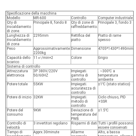
Specificazione della macchina
Modello
MR-600
Controllo
Computer industriale
Qty di
Principale 8, fondo 8
Qty di zone di
Principale 3, fondo 3
riscaldamento
raffreddamento.
di zone.
Lunghezza di
2295mm
Rettifica del
Piatto di rame
riscaldamento
piatto
spesso
di zona
Peso
Approssimativamente:
Dimensione
4705*1430*1490mm
2200kg
Capacità dello
11㎡/min×2
Colore
Grigio
scarico
Sistema di controllo
Attrezzatura
3P 380V/220V
Impiegati.
. ~300℃ a
elettronica
50/60HZ
gamma di
temperatura
controllo
ambiente
Potere totale
55KW
Impiegati.
±1℃ (stato statico)
accuratezza di
controllo
Potere di inizio
32KW
Impiegati.
Ciclo chiuso, PID
metodo di
+SSR
controllo
Potere del
9KW
Deviazione di
±1.5℃
consumo
temperatura del
PWB
Controllo di
3 invertitori regolano
Risparmi di dati
Tutti i profili possono
velocità
essere conservati
Tempo di
Apprx.30minute
Allarme
Alto, a bassa