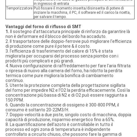
in ingresso di entrata
Temporizzatore
Può fissare il momento inserita/disinserita di potere di
iniziare la macchina, il PC, il software ed il carico la ricetta,
per salvare il tempo.
Vantaggi del forno di riflusso di SMT
1.
Il sostegno d'attaccatura principale di rinforzo da garantire là
non è deformare ed il blocco del bordo ha accaduto.
2. Il trasportatore delle doppio-ferrovie può migliorare l'efficienza
di produzione come pure il potere & il costo.
3. l'efficienza di trasferimento del calore di 15% è stata
migliorata per occuparsi del processo senza piombo con i
prodotti più complicati e più grandi.
4. Nuova configurazione di raffreddamento per fare l'aria filtrata
o ripresa di nuovo alla camera del forno, ha ridotto la perdita
termica come pure migliora la bonifica di cambiamento
continuo.
5. Utente la protezione completa della progettazione sigillata
del forno per impedire N2 e l'O2 la perdita efficacemente. Così la
concentrazione più bassa di N2 e di O2 può essere raggiunta a
150 PPM.
6. Quando la concentrazione di ossigeno è 300-800 PPM, il
consumo è soltanto 20-22M3/H.
7. Doppio-velocità a due piste, singolo costo di macchina, doppia
capacità di produzione, risparmio energetico fino a 65%.
8. La quantificazione dell'azoto è controllabile in tutto il
processo ed ogni zona di temperatura è indipendente
controllato a circuito chiuso, che possono fare la gamma di