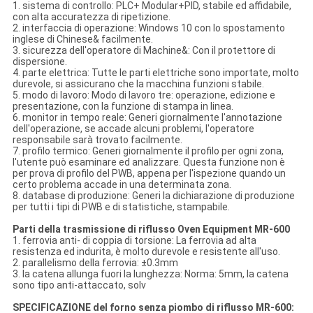
1. sistema di controllo: PLC+ Modular+PID, stabile ed affidabile,
con alta accuratezza di ripetizione.
2. interfaccia di operazione: Windows 10 con lo spostamento
inglese di Chinese& facilmente.
3. sicurezza dell'operatore di Machine&: Con il protettore di
dispersione.
4. parte elettrica: Tutte le parti elettriche sono importate, molto
durevole, si assicurano che la macchina funzioni stabile.
5. modo di lavoro: Modo di lavoro tre: operazione, edizione e
presentazione, con la funzione di stampa in linea.
6. monitor in tempo reale: Generi giornalmente l'annotazione
dell'operazione, se accade alcuni problemi, l'operatore
responsabile sarà trovato facilmente.
7. profilo termico: Generi giornalmente il profilo per ogni zona,
l'utente può esaminare ed analizzare. Questa funzione non è
per prova di profilo del PWB, appena per l'ispezione quando un
certo problema accade in una determinata zona.
8. database di produzione: Generi la dichiarazione di produzione
per tutti i tipi di PWB e di statistiche, stampabile.
Parti della trasmissione di riflusso Oven Equipment MR-600
1. ferrovia anti- di coppia di torsione: La ferrovia ad alta
resistenza ed indurita, è molto durevole e resistente all'uso.
2. parallelismo della ferrovia: ±0.3mm
3. la catena allunga fuori la lunghezza: Norma: 5mm, la catena
sono tipo anti-attaccato, solv
SPECIFICAZIONE del forno senza piombo di riflusso MR-600: