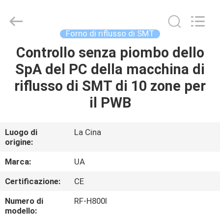
-
2026
UNIQUE
AUTOMATION
LIMITED.
Forno di riflusso di SMT
All
Rights
Controllo senza piombo dello
CASA
Reserved.
SpA del PC della macchina di
PRODOTTI
riflusso di SMT di 10 zone per
il PWB
CIRCA
NOI
Luogo di
La Cina
origine:
GIRO
Marca:
UA
DELLA
Certificazione:
CE
FABBRICA
Numero di
RF-H800Ⅰ
modello: