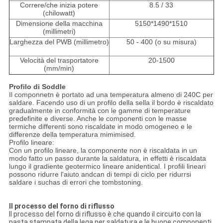
Correre/che inizia potere
8.5 / 33
(chilowatt)
Dimensione della macchina
5150*1490*1510
(millimetri)
Larghezza del PWB
(
millimetro)
50 -
400 (o su misura)
Velocità del trasportatore
20-1500
(
mm/min)
Profilo di Soddle
Il componnetn è portato ad una temperatura almeno di 240C per
saldare. Facendo uso di un profilo della sella il bordo è riscaldato
gradualmente in conformità con le gamme di temperature
predefinite e diverse. Anche le componenti con le masse
termiche differenti sono riscaldate in modo omogeneo e le
differenze della temperatura mimimised.
Profilo lineare:
Con un profilo lineare, la componente non è riscaldata in un
modo fatto un passo durante la saldatura, in effetti è riscaldata
lungo il gradiente geotermico lineare anidentical. I profili lineari
possono ridurre l'aiuto andcan di tempi di ciclo per ridurrsi
saldare i suchas di errori che tombstoning.
Il processo del forno di riflusso
Il processo del forno di riflusso è che quando il circuito con la
pasta stampata della lega per saldatura e le buone componenti