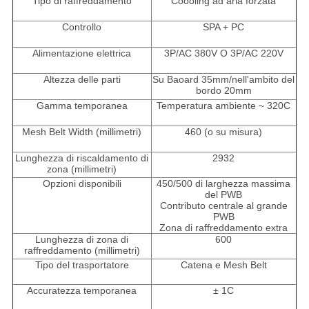
Tipo di raffreddamento
Coooling ad aria forzata
Controllo
SPA + PC
Alimentazione elettrica
3P/AC 380V O 3P/AC 220V
Altezza delle parti
Su Baoard 35mm/nell'ambito del
bordo 20mm
Gamma temporanea
Temperatura ambiente ~ 320C
Mesh Belt Width (millimetri)
460 (o su misura)
Lunghezza di riscaldamento di
2932
zona
(
millimetri)
Opzioni disponibili
450/500 di larghezza massima
del PWB
Contributo centrale al grande
PWB
Zona di raffreddamento extra
Lunghezza di zona di
600
raffreddamento (millimetri)
Tipo del trasportatore
Catena e Mesh Belt
Accuratezza temporanea
± 1C