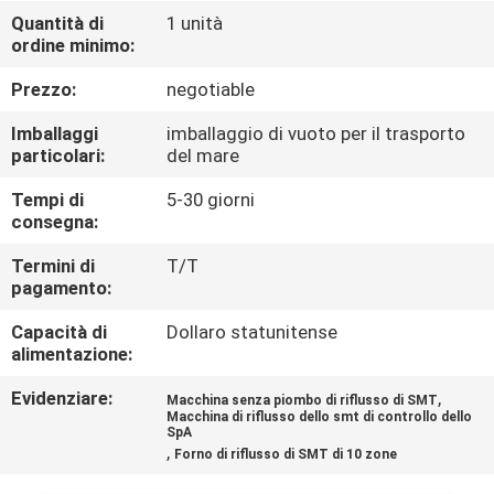
CONTROLLO
Quantità di
1 unità
ordine minimo:
DI
QUALITÀ
Prezzo:
negotiable
Imballaggi
imballaggio di vuoto per il trasporto
CONTATTICI
particolari:
del mare
Tempi di
5-30 giorni
consegna:
NOTIZIE
Termini di
T/T
pagamento:
RICHIEDA
Capacità di
Dollaro statunitense
UNA
alimentazione:
CITAZIONE
Evidenziare:
,
Macchina senza piombo di riflusso di SMT
Macchina di riflusso dello smt di controllo dello
SpA
VR
,
Forno di riflusso di SMT di 10 zone