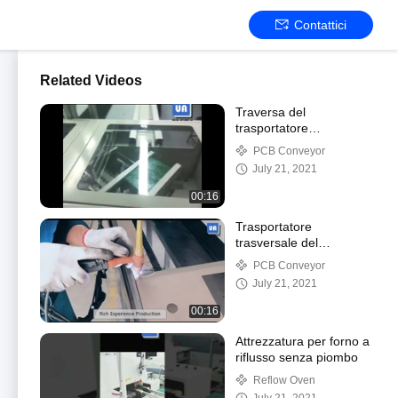
Contattici
Related Videos
Traversa del
trasportatore
PCB/Trasportatore a
PCB Conveyor
navetta
July 21, 2021
00:16
Trasportatore
trasversale del
trasportatore PCB della
PCB Conveyor
macchina transfer
July 21, 2021
orizzontale TS-460
450*350mm
00:16
Attrezzatura per forno a
riflusso senza piombo
Reflow Oven