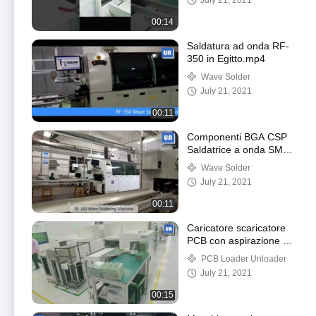
July 21, 2021
00:14
Saldatura ad onda RF-
350 in Egitto.mp4
Wave Solder
July 21, 2021
00:11
Componenti BGA CSP
Saldatrice a onda SMT
3P AC380V
Wave Solder
July 21, 2021
00:11
Caricatore scaricatore
PCB con aspirazione a
vuoto Caricatore 150W
PCB Loader Unloader
355*320*563
July 21, 2021
00:15