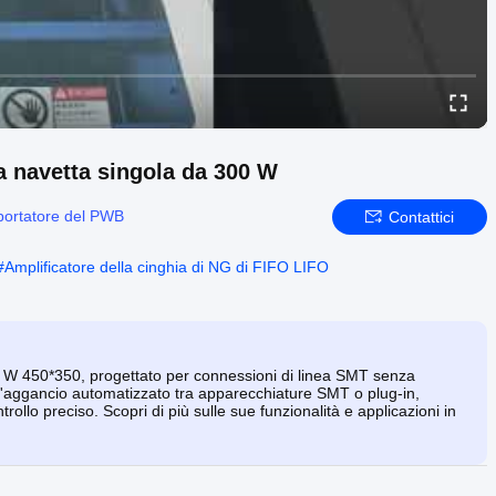
a navetta singola da 300 W
portatore del PWB
Contattici
#
Amplificatore della cinghia di NG di FIFO LIFO
00 W 450*350, progettato per connessioni di linea SMT senza
 l'aggancio automatizzato tra apparecchiature SMT o plug-in,
rollo preciso. Scopri di più sulle sue funzionalità e applicazioni in