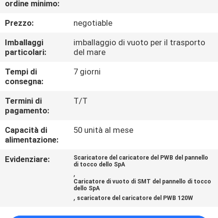
ordine minimo:
CONTROLLO
DI
Prezzo:
negotiable
QUALITÀ
Imballaggi
imballaggio di vuoto per il trasporto
particolari:
del mare
CONTATTICI
Tempi di
7 giorni
consegna:
NOTIZIE
Termini di
T/T
pagamento:
Capacità di
50 unità al mese
RICHIEDA
alimentazione:
UNA
Evidenziare:
Scaricatore del caricatore del PWB del pannello
CITAZIONE
di tocco dello SpA
,
Caricatore di vuoto di SMT del pannello di tocco
dello SpA
VR
,
scaricatore del caricatore del PWB 120W