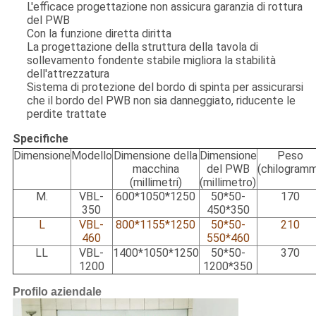
L'efficace progettazione non assicura garanzia di rottura
del PWB
Con la funzione diretta diritta
La progettazione della struttura della tavola di
sollevamento fondente stabile migliora la stabilità
dell'attrezzatura
Sistema di protezione del bordo di spinta per assicurarsi
che il bordo del PWB non sia danneggiato, riducente le
perdite trattate
Specifiche
Dimensione
Modello
Dimensione della
Dimensione
Peso
macchina
del PWB
(chilogramm
(millimetri)
(millimetro)
M.
VBL-
600*1050*1250
50*50-
170
350
450*350
L
VBL-
800*1155*1250
50*50-
210
460
550*460
LL
VBL-
1400*1050*1250
50*50-
370
1200
1200*350
Profilo aziendale