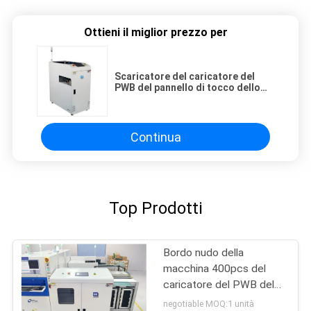
Ottieni il miglior prezzo per
Scaricatore del caricatore del
PWB del pannello di tocco dello
SpA
Continua
Top Prodotti
Bordo nudo della
macchina 400pcs del
caricatore del PWB del
pannello di tocco dello
negotiable MOQ:1 unità