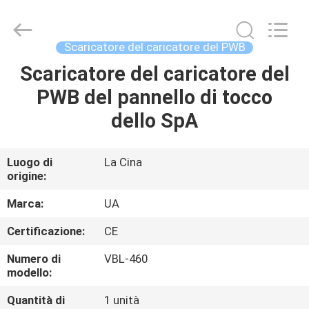
-
2026
UNIQUE
AUTOMATION
LIMITED.
Scaricatore del caricatore del PWB
All
Rights
Scaricatore del caricatore del
CASA
Reserved.
PWB del pannello di tocco
PRODOTTI
dello SpA
CIRCA
Luogo di
La Cina
origine:
NOI
Marca:
UA
GIRO
Certificazione:
CE
DELLA
Numero di
VBL-460
FABBRICA
modello:
Quantità di
1 unità