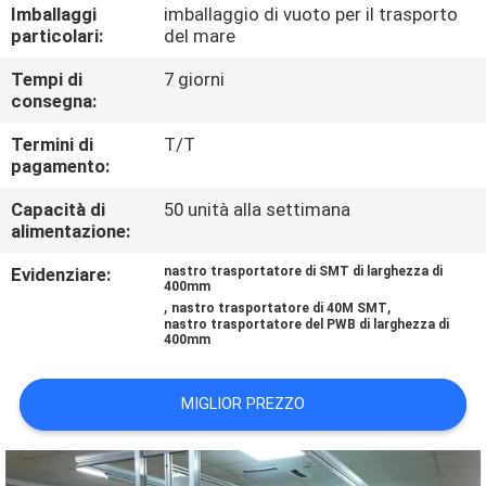
CONTROLLO
Imballaggi
imballaggio di vuoto per il trasporto
particolari:
del mare
DI
Tempi di
7 giorni
QUALITÀ
consegna:
Termini di
T/T
CONTATTICI
pagamento:
Capacità di
50 unità alla settimana
NOTIZIE
alimentazione:
Evidenziare:
nastro trasportatore di SMT di larghezza di
400mm
RICHIEDA
,
,
nastro trasportatore di 40M SMT
nastro trasportatore del PWB di larghezza di
UNA
400mm
CITAZIONE
MIGLIOR PREZZO
VR