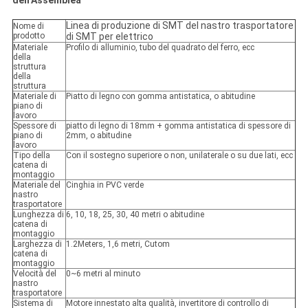
dell'Assemblea
Linea di produzione di SMT del nastro trasportatore
Nome di
prodotto
di SMT per elettrico
Materiale
Profilo di alluminio, tubo del quadrato del ferro, ecc
della
struttura
della
struttura
Materiale di
Piatto di legno con gomma antistatica, o abitudine
piano di
lavoro
Spessore di
piatto di legno di 18mm + gomma antistatica di spessore di
piano di
2mm, o abitudine
lavoro
Tipo della
Con il sostegno superiore o non, unilaterale o su due lati, ecc
catena di
montaggio
Materiale del
Cinghia in PVC verde
nastro
trasportatore
Lunghezza di
6, 10, 18, 25, 30, 40 metri o abitudine
catena di
montaggio
Larghezza di
1.2Meters, 1,6 metri, Cutom
catena di
montaggio
Velocità del
0~6 metri al minuto
nastro
trasportatore
Sistema di
Motore innestato alta qualità, invertitore di controllo di