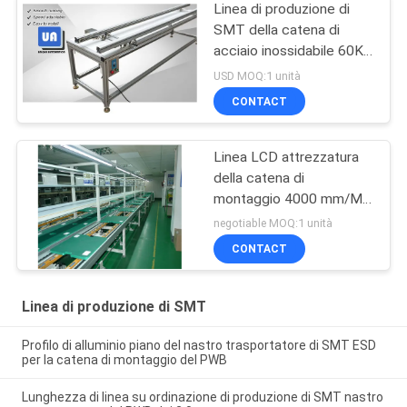
Linea di produzione di
SMT della catena di
acciaio inossidabile 60KG
200-2000 mm/min
USD MOQ:1 unità
CONTACT
Linea LCD attrezzatura
della catena di
montaggio 4000 mm/Min
SMT di SKD TV SMT
negotiable MOQ:1 unità
CONTACT
Linea di produzione di SMT
Profilo di alluminio piano del nastro trasportatore di SMT ESD
per la catena di montaggio del PWB
Lunghezza di linea su ordinazione di produzione di SMT nastro