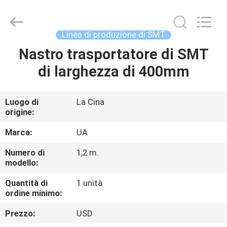
-
2026
UNIQUE
AUTOMATION
LIMITED.
Linea di produzione di SMT
All
Rights
Nastro trasportatore di SMT
CASA
Reserved.
di larghezza di 400mm
PRODOTTI
Luogo di
La Cina
origine:
CIRCA
NOI
Marca:
UA
Numero di
1,2 m.
modello:
GIRO
DELLA
Quantità di
1 unità
ordine minimo:
FABBRICA
Prezzo:
USD