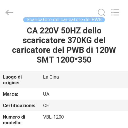
-
2026
UNIQUE
AUTOMATION
LIMITED.
Scaricatore del caricatore del PWB
All
Rights
CA 220V 50HZ dello
CASA
Reserved.
scaricatore 370KG del
PRODOTTI
caricatore del PWB di 120W
SMT 1200*350
CIRCA
NOI
Luogo di
La Cina
origine:
GIRO
Marca:
UA
DELLA
Certificazione:
CE
FABBRICA
Numero di
VBL-1200
modello: