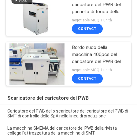
caricatore del PWB del
pannello di tocco dello
SpA
negotiable MOQ:1 unità
CONTACT
Bordo nudo della
macchina 400pcs del
caricatore del PWB del
pannello di tocco dello
negotiable MOQ:1 unità
SpA che carica VL-460
CONTACT
Scaricatore del caricatore del PWB
Caricatore del PWB dello scaricatore del caricatore del PWB di
SMT di controllo dello SpA nella linea di produzione
La macchina SMEMA del caricatore del PWB della rivista
collega l'attrezzatura della macchina di SMT