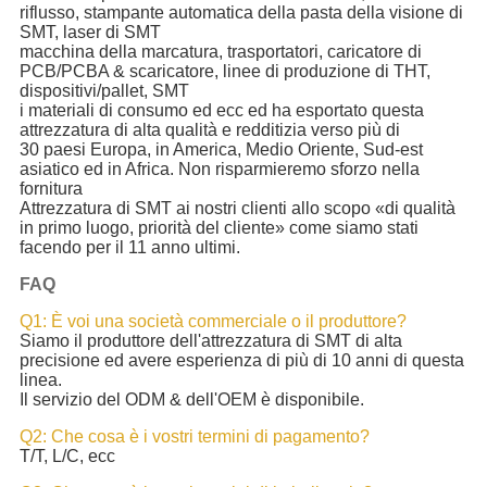
riflusso, stampante automatica della pasta della visione di
SMT, laser di SMT
macchina della marcatura, trasportatori, caricatore di
PCB/PCBA & scaricatore, linee di produzione di THT,
dispositivi/pallet, SMT
i materiali di consumo ed ecc ed ha esportato questa
attrezzatura di alta qualità e redditizia verso più di
30 paesi Europa, in America, Medio Oriente, Sud-est
asiatico ed in Africa. Non risparmieremo sforzo nella
fornitura
Attrezzatura di SMT ai nostri clienti allo scopo «di qualità
in primo luogo, priorità del cliente» come siamo stati
facendo per il 11 anno ultimi.
FAQ
Q1: È voi una società commerciale o il produttore?
Siamo il produttore dell'attrezzatura di SMT di alta
precisione ed avere esperienza di più di 10 anni di questa
linea.
Il servizio del ODM & dell'OEM è disponibile.
Q2: Che cosa è i vostri termini di pagamento?
T/T, L/C, ecc