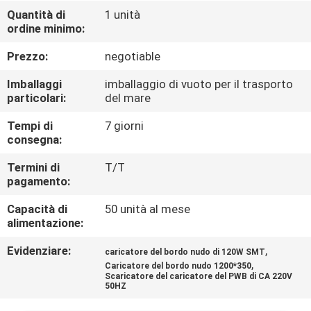
CONTROLLO
Quantità di
1 unità
ordine minimo:
DI
QUALITÀ
Prezzo:
negotiable
Imballaggi
imballaggio di vuoto per il trasporto
CONTATTICI
particolari:
del mare
Tempi di
7 giorni
consegna:
NOTIZIE
Termini di
T/T
pagamento:
RICHIEDA
Capacità di
50 unità al mese
UNA
alimentazione:
CITAZIONE
Evidenziare:
,
caricatore del bordo nudo di 120W SMT
,
Caricatore del bordo nudo 1200*350
VR
Scaricatore del caricatore del PWB di CA 220V
50HZ