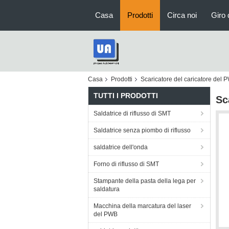
Casa
Prodotti
Circa noi
Giro 
Casa
Prodotti
Scaricatore del caricatore del 
TUTTI I PRODOTTI
Sc
Saldatrice di riflusso di SMT
Saldatrice senza piombo di riflusso
saldatrice dell'onda
Forno di riflusso di SMT
Stampante della pasta della lega per
saldatura
Macchina della marcatura del laser
del PWB