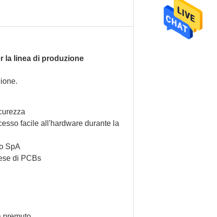
r la linea di produzione
zione.
icurezza
esso facile all'hardware durante la
lo SpA
prese di PCBs
ia premuto