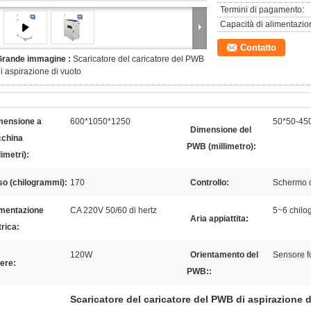
Termini di pagamento:
Capacità di alimentazio
Contatto
Grande immagine :
Scaricatore del caricatore del PWB
i aspirazione di vuoto
mensione a
600*1050*1250
50*50-45
Dimensione del
china
PWB (millimetro):
limetri):
so (chilogrammi):
170
Controllo:
Schermo d
imentazione
CA 220V 50/60 di hertz
5~6 chilog
Aria appiattita:
trica:
120W
Orientamento del
Sensore fo
ere:
PWB::
Scaricatore del caricatore del PWB di aspirazione 