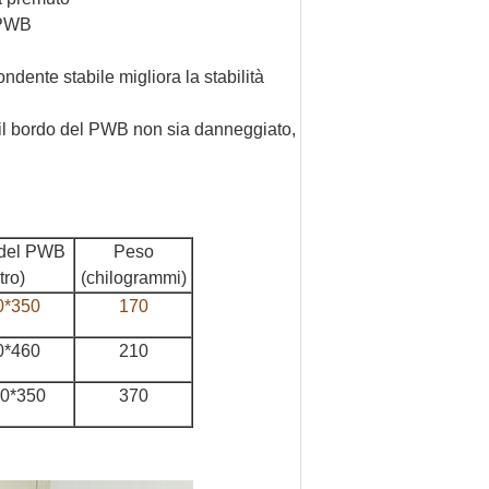
l PWB
ndente stabile migliora la stabilità
e il bordo del PWB non sia danneggiato,
 del PWB
Peso
tro)
(chilogrammi)
0*350
170
0*460
210
00*350
370