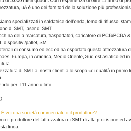
più di 5.000 metri quadri. Con l'esperienza di oltre 11 anno di p
ttrezzatura, uA è uno dei fornitori della soluzione più professioni
siamo specializzati in saldatrice dell'onda, forno di riflusso, st
ione di SMT, laser di SMT
china della marcatura, trasportatori, caricatore di PCB/PCBA & 
, dispositivi/pallet, SMT
ateriali di consumo ed ecc ed ha esportato questa attrezzatura di 
paesi Europa, in America, Medio Oriente, Sud-est asiatico ed in
nitura
rezzatura di SMT ai nostri clienti allo scopo «di qualità in primo
i
endo per il 11 anno ultimi.
Q
 È voi una società commerciale o il produttore?
mo il produttore dell'attrezzatura di SMT di alta precisione ed a
sta linea.