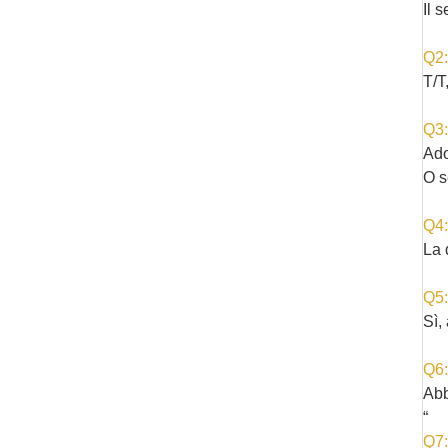
Il 
Q2:
T/T
Q3:
Ado
O s
Q4:
La 
Q5:
Sì,
Q6:
Abb
“
Q7: