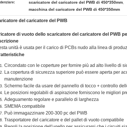
scaricatore del caricatore del PWB di 450*350mm
denziare:
,
macchina del caricatore del PWB di 450*350mm
ricatore del caricatore del PWB
icatore di vuoto dello scaricatore del caricatore del PWB pe
crizione
sta unità è usata per il carico di PCBs nudo alla linea di produ
atteristiche
Circondato con le coperture per fornire più ad alto livello di s
La copertura di sicurezza superiore può essere aperta per acc
manutenzione
Schermo facile da usare del pannello di tocco + controllo del
Le posizioni regolabili di aspirazione forniscono le migliori 
Adeguamento regolare e parallelo di larghezza
SMEMA compatibile
Può immagazzinare 200-300 pc del PWB
Trasportatore del caricatore e del pallet di vuoto compatibile
Regoli la posizione dell'ugello per assicurarsi che i circuiti s