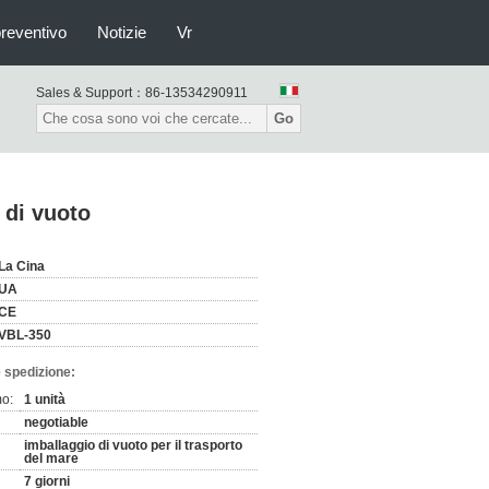
preventivo
Notizie
Vr
Sales & Support：
86-13534290911
Go
 di vuoto
La Cina
UA
CE
VBL-350
 spedizione:
mo:
1 unità
negotiable
imballaggio di vuoto per il trasporto
del mare
7 giorni