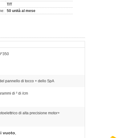
T/T
ne:
50 unità al mese
0*350
el pannello di tocco + dello SpA
rammi di ² di /cm
toelettrico di alta precisione motor+
di vuoto
,