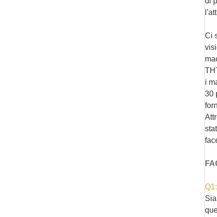
di 
l'a
Ci 
vis
mac
THT
i m
30 
for
Att
stat
fac
FA
Q1:
Sia
que