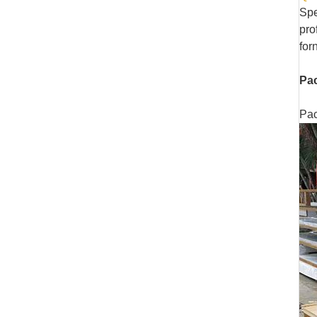
Spe
pro
for
Pac
Pac