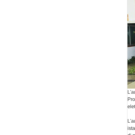
L'a
Pro
ele
L'a
ista