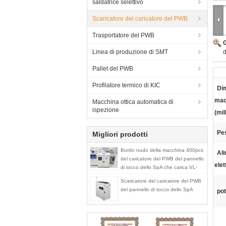
saldatrice selettivo
Scaricatore del caricatore del PWB
Trasportatore del PWB
Linea di produzione di SMT
d
Pallet del PWB
Profilatore termico di KIC
Di
mac
Macchina ottica automatica di
ispezione
(mil
Pe
Migliori prodotti
Bordo nudo della macchina 400pcs
Al
del caricatore del PWB del pannello
elet
di tocco dello SpA che carica VL-
460
Scaricatore del caricatore del PWB
del pannello di tocco dello SpA
pot