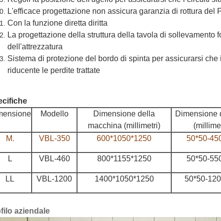
L'efficace progettazione non assicura garanzia di rottura de
Con la funzione diretta diritta
La progettazione della struttura della tavola di sollevamento fo
dell'attrezzatura
Sistema di protezione del bordo di spinta per assicurarsi ch
riducente le perdite trattate
cifiche
mensione
Modello
Dimensione della
Dimensione
macchina (millimetri)
(millime
M.
VBL-350
600*1050*1250
50*50-45
L
VBL-460
800*1155*1250
50*50-55
LL
VBL-1200
1400*1050*1250
50*50-12
filo aziendale