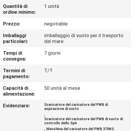
CONTROLLO
Quantità di
1 unità
ordine minimo:
DI
QUALITÀ
Prezzo:
negotiable
Imballaggi
imballaggio di vuoto per il trasporto
CONTATTICI
particolari:
del mare
Tempi di
7 giorni
consegna:
NOTIZIE
Termini di
T/T
pagamento:
RICHIEDA
Capacità di
50 unità al mese
UNA
alimentazione:
CITAZIONE
Evidenziare:
Scaricatore del caricatore del PWB di
aspirazione di vuoto
,
VR
Scaricatore del caricatore del PWB di vuoto di
controllo dello SpA
,
Macchina del caricatore del PWB 370KG