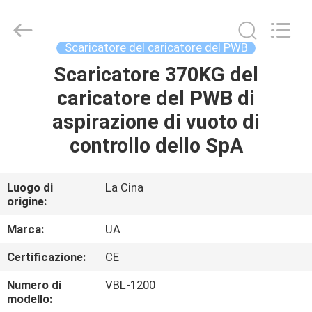
-
2026
UNIQUE
AUTOMATION
LIMITED.
Scaricatore del caricatore del PWB
All
Rights
Scaricatore 370KG del
CASA
Reserved.
caricatore del PWB di
PRODOTTI
aspirazione di vuoto di
controllo dello SpA
CIRCA
NOI
Luogo di
La Cina
origine:
GIRO
Marca:
UA
DELLA
Certificazione:
CE
FABBRICA
Numero di
VBL-1200
modello: