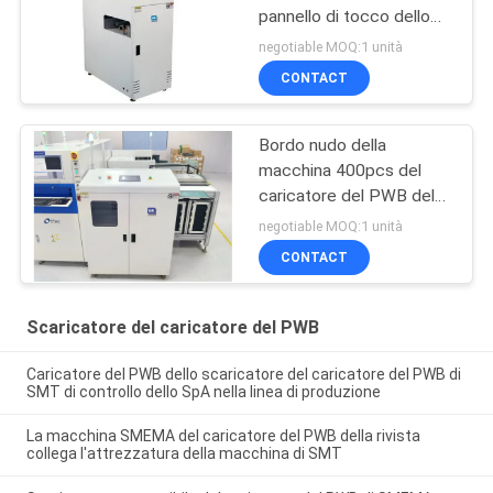
pannello di tocco dello
SpA
negotiable MOQ:1 unità
CONTACT
Bordo nudo della
macchina 400pcs del
caricatore del PWB del
pannello di tocco dello
negotiable MOQ:1 unità
SpA che carica VL-460
CONTACT
Scaricatore del caricatore del PWB
Caricatore del PWB dello scaricatore del caricatore del PWB di
SMT di controllo dello SpA nella linea di produzione
La macchina SMEMA del caricatore del PWB della rivista
collega l'attrezzatura della macchina di SMT