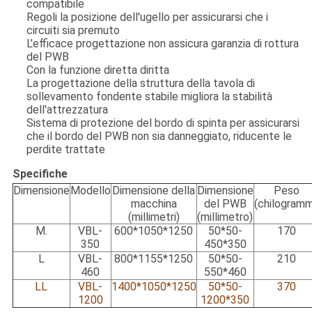
compatibile
Regoli la posizione dell'ugello per assicurarsi che i
circuiti sia premuto
L'efficace progettazione non assicura garanzia di rottura
del PWB
Con la funzione diretta diritta
La progettazione della struttura della tavola di
sollevamento fondente stabile migliora la stabilità
dell'attrezzatura
Sistema di protezione del bordo di spinta per assicurarsi
che il bordo del PWB non sia danneggiato, riducente le
perdite trattate
Specifiche
Dimensione
Modello
Dimensione della
Dimensione
Peso
macchina
del PWB
(chilogramm
(millimetri)
(millimetro)
M.
VBL-
600*1050*1250
50*50-
170
350
450*350
L
VBL-
800*1155*1250
50*50-
210
460
550*460
LL
VBL-
1400*1050*1250
50*50-
370
1200
1200*350